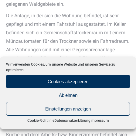
gelegenen Waldgebiete ein.
Die Anlage, in der sich die Wohnung befindet, ist sehr
gepflegt und mit einem Fahrstuhl ausgestattet. Im Keller
befinden sich ein Gemeinschaftstrockenraum mit einem
Münzautomaten für den Trockner sowie ein Fahrradraum.
Alle Wohnungen sind mit einer Gegensprechanlage
versehen. Die schön geschnittene 3-Zimmer-Wohnung
Wir verwenden Cookies, um unsere Website und unseren Service zu
befindet sich im 2. Obergeschoss eines
optimieren.
Mehrfamilienhauses mit 8 Wohneinheiten. Die Wohnung
Cookies akzeptieren
ist einheitlich mit Laminatboden versehen. Das Vollbad
und das Gäste-WC sind weiß-grau gefliest. Die weiße
Ablehnen
Einbauküche ist mit einem Cerankochfeld und einem
Einstellungen anzeigen
Platz für den Geschirrspüler ausgestattet. Von der Küche
und vom Eingangsflur ist der praktische Abstellraum mit
Cookie-Richtlinie
Datenschutzerklärung
Impressum
Waschmaschinenanschluss zu erreichen. Zwischen der
Küche und dem Arbeits- bzw. Kinderzimmer befindet sich