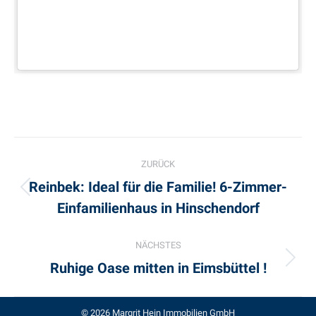
Project
ZURÜCK
navigation
Reinbek: Ideal für die Familie! 6-Zimmer-
Previous
Einfamilienhaus in Hinschendorf
project:
NÄCHSTES
Ruhige Oase mitten in Eimsbüttel !
Next
project:
© 2026 Margrit Hein Immobilien GmbH