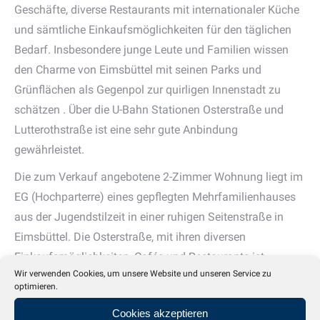
Geschäfte, diverse Restaurants mit internationaler Küche
und sämtliche Einkaufsmöglichkeiten für den täglichen
Bedarf. Insbesondere junge Leute und Familien wissen
den Charme von Eimsbüttel mit seinen Parks und
Grünflächen als Gegenpol zur quirligen Innenstadt zu
schätzen . Über die U-Bahn Stationen Osterstraße und
Lutterothstraße ist eine sehr gute Anbindung
gewährleistet.
Die zum Verkauf angebotene 2-Zimmer Wohnung liegt im
EG (Hochparterre) eines gepflegten Mehrfamilienhauses
aus der Jugendstilzeit in einer ruhigen Seitenstraße in
Eimsbüttel. Die Osterstraße, mit ihren diversen
Einkaufsmöglichkeiten, Cafés und Restaurants ist
Wir verwenden Cookies, um unsere Website und unseren Service zu
fußläufig in wenigen Minuten erreichbar.
optimieren.
Die Wohnung spiegelt im Innern in vielen Details den
Cookies akzeptieren