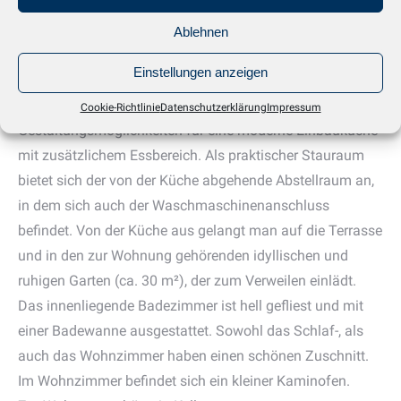
Charme des Altbaus wider: überhöhte Decken,
Stuckverzierungen und Holzdielenböden.
Ablehnen
Der Zuschnitt der Wohnung ist ideal für Singles oder
Einstellungen anzeigen
Paare – ob zum selbst nutzen oder als Anlageobjekt. Die
Wohnküche mit quadratischem Zuschnitt bietet ideale
Cookie-Richtlinie
Datenschutzerklärung
Impressum
Gestaltungsmöglichkeiten für eine moderne Einbauküche
mit zusätzlichem Essbereich. Als praktischer Stauraum
bietet sich der von der Küche abgehende Abstellraum an,
in dem sich auch der Waschmaschinenanschluss
befindet. Von der Küche aus gelangt man auf die Terrasse
und in den zur Wohnung gehörenden idyllischen und
ruhigen Garten (ca. 30 m²), der zum Verweilen einlädt.
Das innenliegende Badezimmer ist hell gefliest und mit
einer Badewanne ausgestattet. Sowohl das Schlaf-, als
auch das Wohnzimmer haben einen schönen Zuschnitt.
Im Wohnzimmer befindet sich ein kleiner Kaminofen.