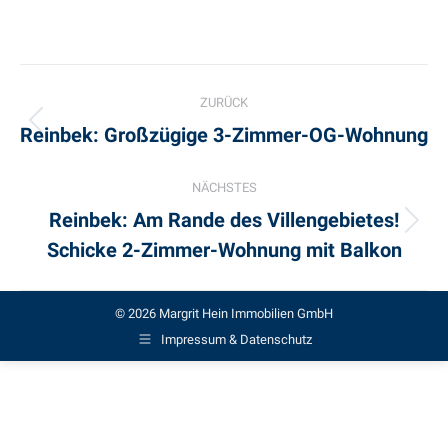
Project
ZURÜCK
navigation
Reinbek: Großzügige 3-Zimmer-OG-Wohnung
Previous
project:
NÄCHSTES
Reinbek: Am Rande des Villengebietes!
Next
Schicke 2-Zimmer-Wohnung mit Balkon
project:
© 2026 Margrit Hein Immobilien GmbH
Impressum & Datenschutz