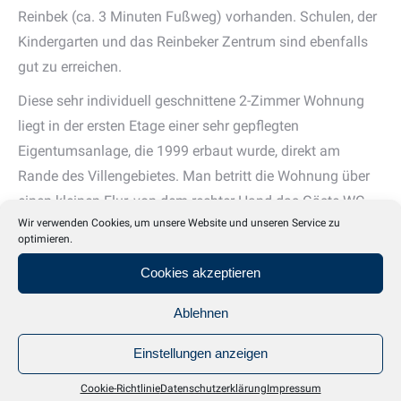
Reinbek (ca. 3 Minuten Fußweg) vorhanden. Schulen, der
Kindergarten und das Reinbeker Zentrum sind ebenfalls
gut zu erreichen.
Diese sehr individuell geschnittene 2-Zimmer Wohnung
liegt in der ersten Etage einer sehr gepflegten
Eigentumsanlage, die 1999 erbaut wurde, direkt am
Rande des Villengebietes. Man betritt die Wohnung über
einen kleinen Flur, von dem rechter Hand das Gäste-WC
Wir verwenden Cookies, um unsere Website und unseren Service zu
und eine Garderobennische abgehen. Geradeaus gelangt
optimieren.
man in das sonnige und sehr großzügig geschnittene
Cookies akzeptieren
Wohnzimmer, mit Blick ins Grüne. Von hier gelangt man
auch auf den Balkon, der im Sommer eine wunderschöne
Ablehnen
Erweiterung des Wohnraums darstellt. Rechter Hand
öffnet sich das Wohnzimmer zur modernen Wohnküche
Einstellungen anzeigen
in Weiß mit Erkervorbau, in dem viel Platz für eine
Cookie-Richtlinie
Datenschutzerklärung
Impressum